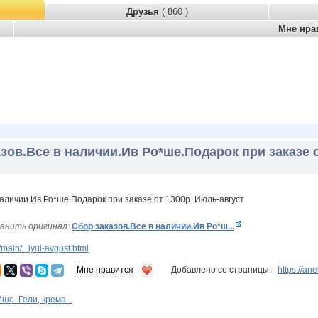
Друзья
( 860 )
Мне нра
зов.Все в наличии.Ив Ро*ше.Подарок при заказе 
анить оригинал:
Сбор заказов.Все в наличии.Ив Ро*ш...
ain/...iyul-avgust.html
Мне нравится
Добавлено со страницы:
https://an
ше. Гели, крема...