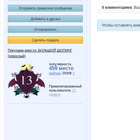
0 комментариев
. Ва
Отправить приватное сообщение
Добавить в друзья
Чтобы оставлять ко
Игнорировать
Сделать подарок
Покупаем вместе: БОЛЬШОЙ ШОПИНГ
(взрослый)
популярность:
459 место
рейтинг
29308
?
Привилегированный
пользователь
13
уровня