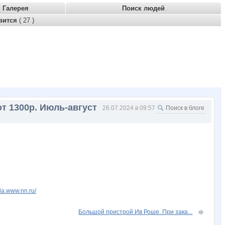
Галерея
Поиск людей
вится
( 27 )
от 1300р. Июль-август
26.07.2024 в 09:57
ela.www.nn.ru/
Большой пристрой Ив Роше. При зака...