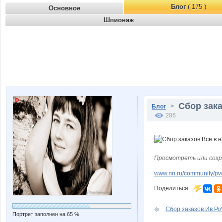
Блог
( 175 )
Основное
Шпионаж
Сбор зака
>
Блог
286
Просмотреть или сохр
www.nn.ru/community/pv/m
Поделиться:
Сбор заказов.Ив Ро*
Портрет заполнен на 65 %