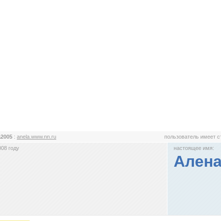
a2005
:
anela.www.nn.ru
пользователь имеет 
008 году
настоящее имя:
Ален