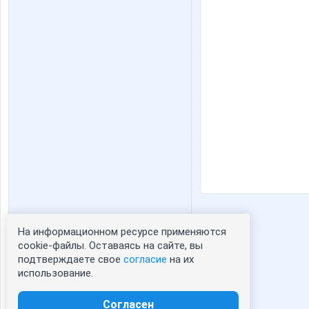
На информационном ресурсе применяются
Статистика портрета:
cookie-файлы. Оставаясь на сайте, вы
подтверждаете свое
согласие
на их
сейчас просматривают портрет - 0
использование.
зарегистрированные пользователи
посетившие портрет за 7 дней - 1
Согласен