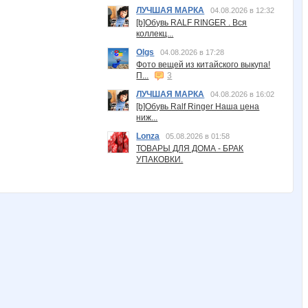
ЛУЧШАЯ МАРКА
04.08.2026 в 12:32
[b]Обувь RALF RINGER . Вся
коллекц...
Olgs
04.08.2026 в 17:28
Фото вещей из китайского выкупа!
П...
3
ЛУЧШАЯ МАРКА
04.08.2026 в 16:02
[b]Обувь Ralf Ringer Наша цена
ниж...
Lonza
05.08.2026 в 01:58
ТОВАРЫ ДЛЯ ДОМА - БРАК
УПАКОВКИ.