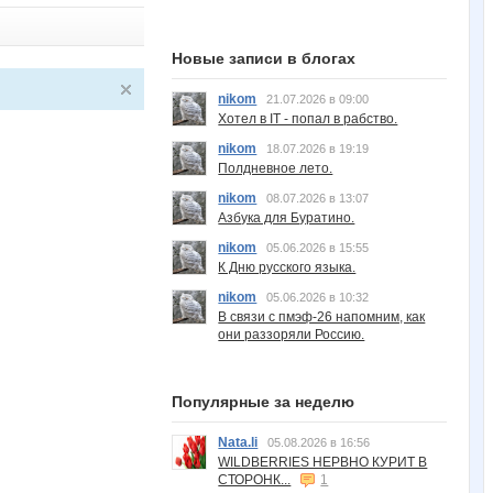
Новые записи в блогах
nikom
21.07.2026 в 09:00
Хотел в IT - попал в рабство.
nikom
18.07.2026 в 19:19
Полдневное лето.
nikom
08.07.2026 в 13:07
Азбука для Буратино.
nikom
05.06.2026 в 15:55
К Дню русского языка.
nikom
05.06.2026 в 10:32
В связи с пмэф-26 напомним, как
они раззоряли Россию.
Популярные за неделю
Nata.li
05.08.2026 в 16:56
WILDBERRIES НЕРВНО КУРИТ В
СТОРОНК...
1