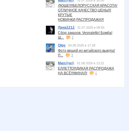
Мил@н@
31.07.2026 в 16:00
ЛЮШЕ!!!!БЕЛОРУССКАЯ КРАСОТА!
ОТЛИЧНОЕ КАЧЕСТВО,ЦЕНЫ!!!
КРУТЫЕ
НОВИНКИ,РАСПРОДАЖА!!!
Лана2212
31.07.2026 в 09:55
Сбор заказов. Vesnaletto! Бомба!
Ш...
2
Olgs
04.08.2026 в 17:28
Фото вещей из китайского выкупа!
П...
3
Мил@н@
01.08.2026 в 13:22
ЕЛЛЕТТО!!!ДИКАЯ РАСПРОДАЖА
НА ВСЁ!!!ФИНАЛ!
1