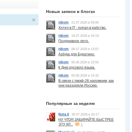
Новые записи в блогах
nikom
21.07.2026 в 09:00
Хотел в IT - попал в рабство.
nikom
18.07.2026 в 19:19
Полдневное лето.
nikom
08.07.2026 в 13:07
Азбука для Буратино.
nikom
05.06.2026 в 15:55
К Дню русского языка.
nikom
05.06.2026 в 10:32
В связи с пмэф-26 напомним, как
они раззоряли Россию.
Популярные за неделю
Nata.li
30.07.2026 в 20:17
НУ ЧТО!!! ЗАБИРАЙТЕ БЫСТРЕЕ
ЭТУ КР...
1