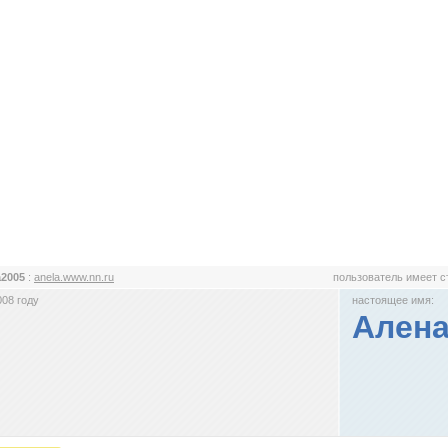
a2005
:
anela.www.nn.ru
пользователь имеет 
008 году
настоящее имя:
Ален