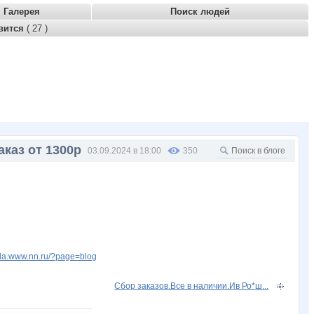
Галерея
Поиск людей
вится
( 27 )
аказ от 1300р
03.09.2024 в 18:00
350
nela.www.nn.ru/?page=blog
Сбор заказов.Все в наличии.Ив Ро*ш...