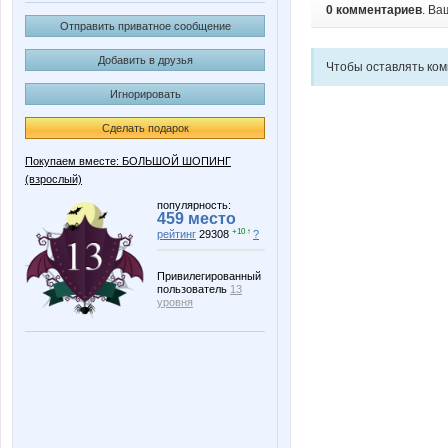
0 комментариев
. Ва
Отправить приватное сообщение
Добавить в друзья
Чтобы оставлять ко
Игнорировать
Сделать подарок
Покупаем вместе: БОЛЬШОЙ ШОПИНГ
(взрослый)
популярность:
459 место
+10 ↑
рейтинг
29308
?
Привилегированный
пользователь
13
уровня