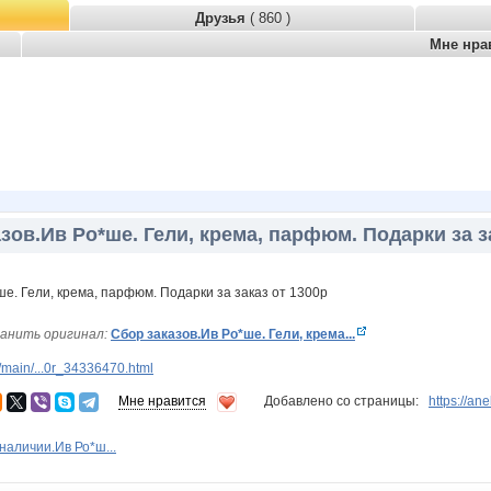
Друзья
( 860 )
Мне нра
зов.Ив Ро*ше. Гели, крема, парфюм. Подарки за з
анить оригинал:
Сбор заказов.Ив Ро*ше. Гели, крема...
main/...0r_34336470.html
Мне нравится
Добавлено со страницы:
https://a
наличии.Ив Ро*ш...