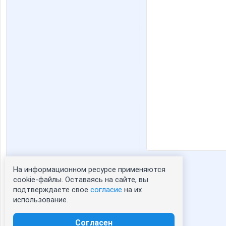
На информационном ресурсе применяются
Статистика портрета:
cookie-файлы. Оставаясь на сайте, вы
подтверждаете свое
согласие
на их
сейчас просматривают портрет - 0
использование.
зарегистрированные пользователи
посетившие портрет за 7 дней - 1
Согласен