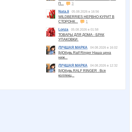
П...
3
Nata.li
05.08.2026 в 16:56
WILDBERRIES НЕРВНО КУРИТ В
СТОРОНК...
1
Lonza
05.08.2026 в 01:58
ТОВАРЫ ДЛЯ ДОМА - БРАК
УПАКОВКИ.
ЛУЧШАЯ МАРКА
04.08.2026 в 16:02
[b]Обувь Ralf Ringer Наша цена
ниж...
ЛУЧШАЯ МАРКА
04.08.2026 в 12:32
[b]Обувь RALF RINGER . Вся
коллекц...