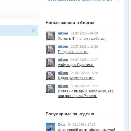
Новые записи в блогах
nikom
21.07.2026 в 09:00
Хотел в IT - попал в рабство.
nikom
18.07.2026 в 19:19
Полдневное лето.
nikom
08.07.2026 в 13:07
Азбука для Буратино.
nikom
05.06.2026 в 15:55
К Дню русского языка.
nikom
05.06.2026 в 10:32
В связи с пмэф-26 напомним, как
они раззоряли Россию.
Популярные за неделю
Olgs
04.08.2026 в 17:28
Фото вещей из китайского выкупа!