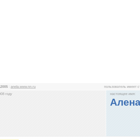
a2005
:
anela.www.nn.ru
пользователь имеет 
008 году
настоящее имя:
Ален