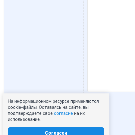
На информационном ресурсе применяются
Статистика портрета:
cookie-файлы. Оставаясь на сайте, вы
подтверждаете свое
согласие
на их
сейчас просматривают портрет - 0
использование.
зарегистрированные пользователи
посетившие портрет за 7 дней - 1
Согласен