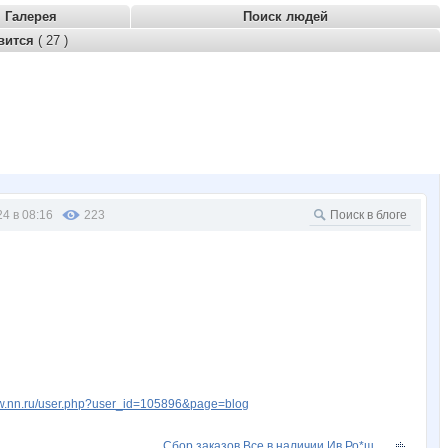
Галерея
Поиск людей
вится
( 27 )
24 в 08:16
223
ww.nn.ru/user.php?user_id=105896&page=blog
Сбор заказов.Все в наличии.Ив Ро*ш...