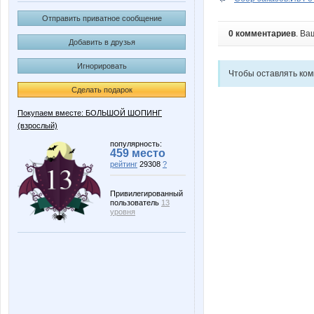
Отправить приватное сообщение
0 комментариев
. Ва
Добавить в друзья
Игнорировать
Чтобы оставлять ко
Сделать подарок
Покупаем вместе: БОЛЬШОЙ ШОПИНГ
(взрослый)
популярность:
459 место
рейтинг
29308
?
Привилегированный
пользователь
13
уровня