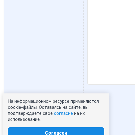
На информационном ресурсе применяются
Статистика портрета:
cookie-файлы. Оставаясь на сайте, вы
подтверждаете свое
согласие
на их
сейчас просматривают портрет - 0
использование.
зарегистрированные пользователи
посетившие портрет за 7 дней - 1
Согласен