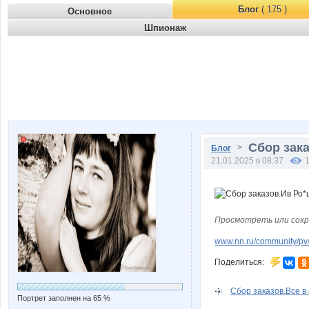
Блог
( 175 )
Основное
Шпионаж
Сбор зака
>
Блог
21.01.2025 в 08:37
Просмотреть или сохр
www.nn.ru/community/pv
Поделиться:
Сбор заказов.Все в 
Портрет заполнен на 65 %