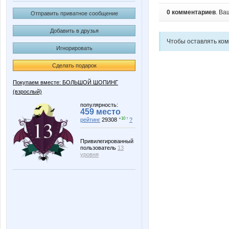
0 комментариев
. Ва
Отправить приватное сообщение
Добавить в друзья
Чтобы оставлять ко
Игнорировать
Сделать подарок
Покупаем вместе: БОЛЬШОЙ ШОПИНГ
(взрослый)
популярность:
459 место
+10 ↑
рейтинг
29308
?
Привилегированный
пользователь
13
уровня