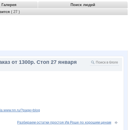
Галерея
Поиск людей
вится
( 27 )
аказ от 1300р. Стоп 27 января
nela.www.nn.ru/?page=blog
Разбираем остатки простоя Ив Роше по хорошим ценам