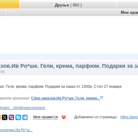
Друзья
( 860 )
Мне нра
зов.Ив Ро*ше. Гели, крема, парфюм. Подарки за з
198
анить оригинал:
Сбор заказов.Ив Ро*ше. Гели, крема...
/main/....html#newcomment
Мне нравится
Добавлено со страницы:
https://a
наличии.Ив Ро*ш...