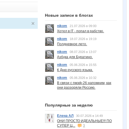
Новые записи в блогах
nikom
21.07.2026 в 09:00
Хотел в IT - попал в рабство.
nikom
18.07.2026 в 19:19
Полдневное лето.
nikom
08.07.2026 в 13:07
Азбука для Буратино.
nikom
05.06.2026 в 15:55
К Дню русского языка.
nikom
05.06.2026 в 10:32
В связи с пмэф-26 напомним, как
они раззоряли Россию.
Популярные за неделю
Елена АЛ
30.07.2026 в 14:49
ОНИ ПРОСТО ИДЕАЛЬНЫЕ!!! ПО
СУПЕР Ц...
3