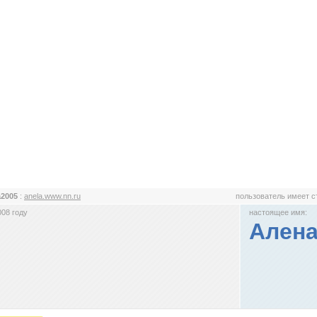
a2005
:
anela.www.nn.ru
пользователь имеет 
008 году
настоящее имя:
Ален