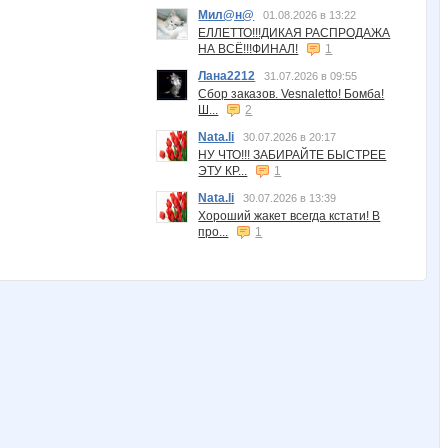
Мил@н@
01.08.2026 в 13:22
ЕЛЛЕТТО!!!ДИКАЯ РАСПРОДАЖА
НА ВСЁ!!!ФИНАЛ!
1
Лана2212
31.07.2026 в 09:55
Сбор заказов. Vesnaletto! Бомба!
Ш...
2
Nata.li
30.07.2026 в 20:17
НУ ЧТО!!! ЗАБИРАЙТЕ БЫСТРЕЕ
ЭТУ КР...
1
Nata.li
30.07.2026 в 13:39
Хороший жакет всегда кстати! В
про...
1