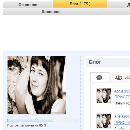
Блог
( 175 )
Основное
Д
Шпионаж
Блог
34
anela200
ПРИСТР
Новый го
anela200
ПРИСТР
Портрет заполнен на 65 %
Разбирае