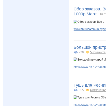
Сбор заказов. В
1000р.Март.
10.0
www.nn.ru/community/pv/
Большой пристро
720
5 коммента
https://www.nn.ru/~gal
Тушь для Ресни
855
комментир
https://www.nn.ru/~gal