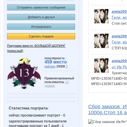
Отправить приватное сообщение
anela200
Гели, к
Добавить в друзья
Стоп сег
Игнорировать
anela200
Сделать подарок
Гели, к
Покупаем вместе: БОЛЬШОЙ ШОПИНГ
СТОП БУ
(взрослый)
популярность:
anela200
459 место
от Ив Р
рейтинг
29308
?
Туалетна
MFID=1303671&IID=502
Привилегированный
пользователь
13
MFID=1303671&IID=
уровня
Сбор заказов. И
Статистика портрета:
1000р.Стоп 16 а
сейчас просматривают портрет - 0
зарегистрированные пользователи
посетившие портрет за 7 дней - 1