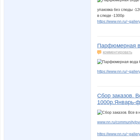
упаковка без слюды -1
в слюде -1300р
https://www.nn.ru/~gal
Парфюмерная в
комментировать
https://www.nn.ru/~gal
Сбор заказов. В
1000р.Январь-ф
www.nn.ru/community/pv/m
https://www.nn.ru/~gal