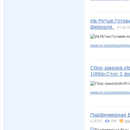
Ив Ро*ше.Готови
февраля.
07.02.2
www.nn.ru/community/pv/m
Сбор заказов.Ив
1000р.Стоп 2 ф
www.nn.ru/community/pv/m
Парфюмерная Во
в 18:32
294
ко