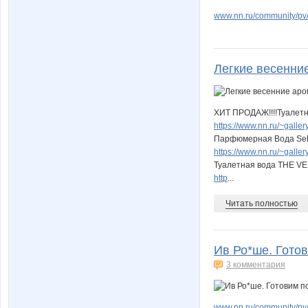
www.nn.ru/community/pv/
Легкие весенни
ХИТ ПРОДАЖ!!!!Туалетн
https://www.nn.ru/~gal
Парфюмерная Вода Sel 
https://www.nn.ru/~gal
Туалетная вода THE VE
http
...
Читать полностью
Ив Ро*ше. Готов
3 комментария
www.nn.ru/community/pv/m