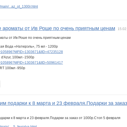
main/...az_ot_1300r.html
е ароматы от Ив Роше по очень приятным ценам
15.02
ая Вода «Натюрэль», 75 мл - 1200р
lery105896?MFID=1303671&IID=47235128
d'Azur, 100мл -1500р
lery105896?MFID=1303671&IID=50961417
RT 100мл -950р
им подарки к 8 марта и 23 февраля.Подарки за зака
ain/..._5_fevralya.html