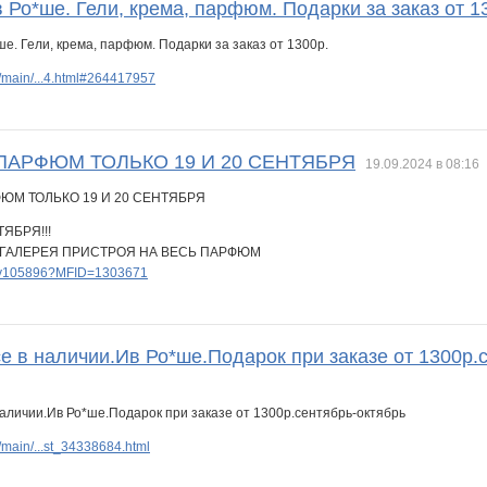
 Ро*ше. Гели, крема, парфюм. Подарки за заказ от 1
/main/...4.html#264417957
 ПАРФЮМ ТОЛЬКО 19 И 20 СЕНТЯБРЯ
19.09.2024 в 08:16
ТЯБРЯ!!!
 ГАЛЕРЕЯ ПРИСТРОЯ НА ВЕСЬ ПАРФЮМ
lery105896?MFID=1303671
е в наличии.Ив Ро*ше.Подарок при заказе от 1300р.
main/...st_34338684.html