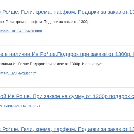
 Ро*ше. Гели, крема, парфюм. Подарки за заказ от 1
main/...0r_34336470.html
е в наличии.Ив Ро*ше.Подарок при заказе от 1300р.
ain/...iyul-avgust.html
ой Ив Роше. При заказе на сумму от 1300р подарок 
lery105896?MFID=1303671
 Ро*ше. Гели, крема, парфюм. Подарки за заказ от 1