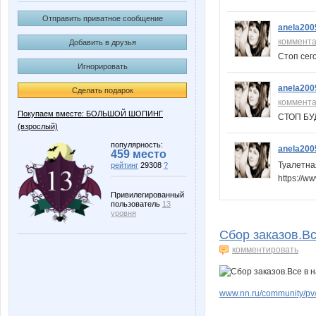
Отправить приватное сообщение
anela200
коммент
Добавить в друзья
Стоп сег
Игнорировать
anela200
Сделать подарок
коммент
Покупаем вместе: БОЛЬШОЙ ШОПИНГ
СТОП БУ
(взрослый)
популярность:
anela200
459 место
Туалетна
рейтинг
29308
?
https://
Привилегированный
пользователь
13
уровня
Сбор заказов.Вс
комментировать
www.nn.ru/community/pv/m