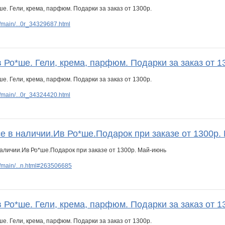
main/...0r_34329687.html
 Ро*ше. Гели, крема, парфюм. Подарки за заказ от 1
main/...0r_34324420.html
е в наличии.Ив Ро*ше.Подарок при заказе от 1300р.
/main/...n.html#263506685
 Ро*ше. Гели, крема, парфюм. Подарки за заказ от 1