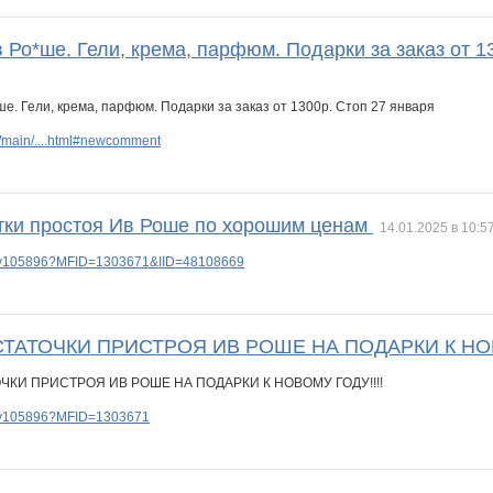
 Ро*ше. Гели, крема, парфюм. Подарки за заказ от 1
/main/....html#newcomment
тки простоя Ив Роше по хорошим ценам
14.01.2025 в 10:5
lery105896?MFID=1303671&IID=48108669
ТАТОЧКИ ПРИСТРОЯ ИВ РОШЕ НА ПОДАРКИ К НОВ
lery105896?MFID=1303671