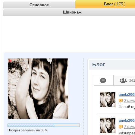
Блог
( 175 )
Основное
Шпионаж
Блог
34
anela200
2 ком
Новый го
anela200
2 ком
Портрет заполнен на 65 %
Разбирае