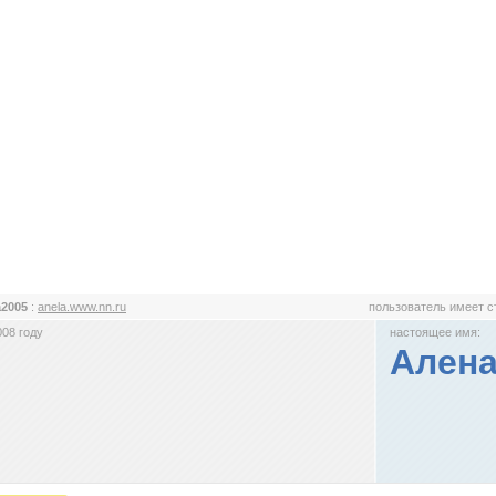
a2005
:
anela.www.nn.ru
пользователь имеет 
008 году
настоящее имя:
Ален