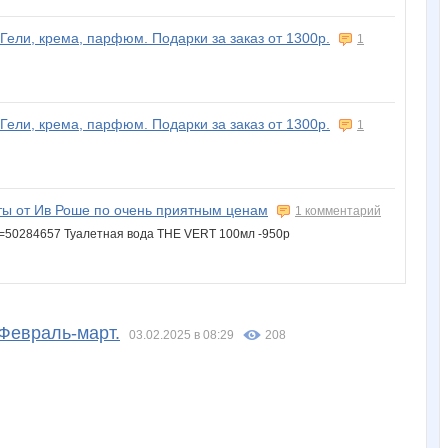
 Гели, крема, парфюм. Подарки за заказ от 1300р.
1
 Гели, крема, парфюм. Подарки за заказ от 1300р.
1
ты от Ив Роше по очень приятным ценам
1 комментарий
ID=50284657 Туалетная вода THE VERT 100мл -950р
 Февраль-март.
03.02.2025 в 08:29
208