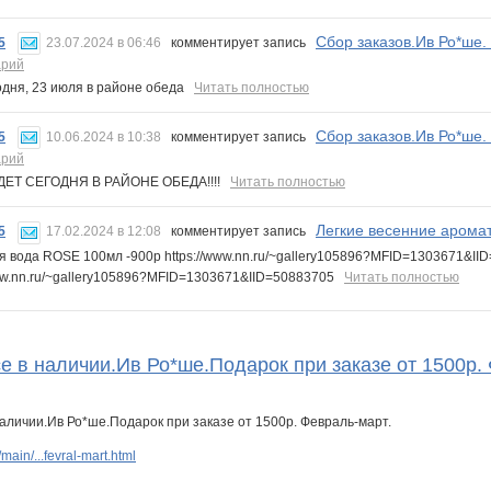
Сбор заказов.Ив Ро*ше.
5
23.07.2024 в 06:46
комментирует запись
арий
одня, 23 июля в районе обеда
Читать полностью
Сбор заказов.Ив Ро*ше.
5
10.06.2024 в 10:38
комментирует запись
арий
ДЕТ СЕГОДНЯ В РАЙОНЕ ОБЕДА!!!!
Читать полностью
Легкие весенние арома
5
17.02.2024 в 12:08
комментирует запись
я вода ROSE 100мл -900р https://www.nn.ru/~gallery105896?MFID=1303671&I
www.nn.ru/~gallery105896?MFID=1303671&IID=50883705
Читать полностью
е в наличии.Ив Ро*ше.Подарок при заказе от 1500р.
ain/...fevral-mart.html