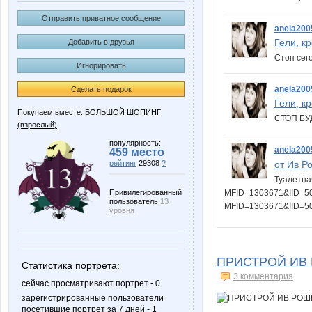
Отправить приватное сообщение
anela200
Гели, к
Добавить в друзья
Стоп сег
Игнорировать
anela200
Сделать подарок
Гели, к
Покупаем вместе: БОЛЬШОЙ ШОПИНГ
СТОП БУ
(взрослый)
популярность:
anela200
459 место
от Ив Р
рейтинг
29308
?
Туалетна
MFID=1303671&IID=502
Привилегированный
пользователь
13
MFID=1303671&IID=
уровня
ПРИСТРОЙ ИВ 
Статистика портрета:
3 комментария
сейчас просматривают портрет - 0
зарегистрированные пользователи
посетившие портрет за 7 дней - 1