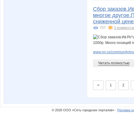
Сбор заказов.И
многое другое.П
сниженной цене
707
3 коммента
www.nn.ru/community/pv/
Читать полностью
<
1
2
© 2026 ООО «Сеть городских порталов» ·
Реклама н