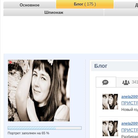
Блог
( 175 )
Основное
Д
Шпионаж
Блог
34
anela200
ПРИСТР
Новый го
anela200
ПРИСТР
Портрет заполнен на 65 %
Разбирае